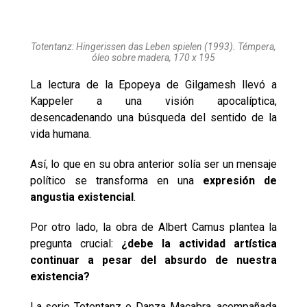
Totentanz: Hingerissen das Leben spielen (1993). Témpera,
óleo sobre madera, 170 x 195
La lectura de la Epopeya de Gilgamesh llevó a
Kappeler a una visión apocalíptica,
desencadenando una búsqueda del sentido de la
vida humana.
Así, lo que en su obra anterior solía ser un mensaje
político se transforma en una
expresión de
angustia existencial
.
Por otro lado, la obra de Albert Camus plantea la
pregunta crucial:
¿debe la actividad artística
continuar a pesar del absurdo de nuestra
existencia?
La serie Totentanz o Danza Macabra, acompañada